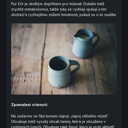
Pur Erh je skvělým doplňkem pro hubnutí. Dokáže totiž
zrychlit metabolismus, takže tuky se rychleji spalují a tím
dochází k rychlejšímu snížení hmotnosti, pokud se o to snažíte.
Zpomalení stárnutí
Ne nadarmo se říká tomuto nápoji „nápoj věčného mládí“.
Obsahuje totiž vysoký obsah taninu, která je obsažena v
rostlinných listech. Obsahuje také fenol, který je proti aktivitě