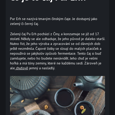
Pur Erh se nazývá tmavým čínským čaje. Je dostupný jako
zelený či černý čaj.
Zelený čaj Pu Erh pochází z Číny, a konzumuje se již od 17.
století. Někdy se ale odhaduje, že jeho původ je daleko starší.
Nutno říct, že jeho výroba a zpracování se od dávných dob
ještě nezměnila. Čajové lístky se slisují do malých placiček a
nepoužívá se jakýkoliv způsob fermentace. Tento čaj si buď
zamilujete, nebo ho budete nenávidět. Jeho chuť je velmi
hořká a má tóny zeminy, které ne každému sedí. Zároveň je
ale
chuťově
jemný a nasládlý.