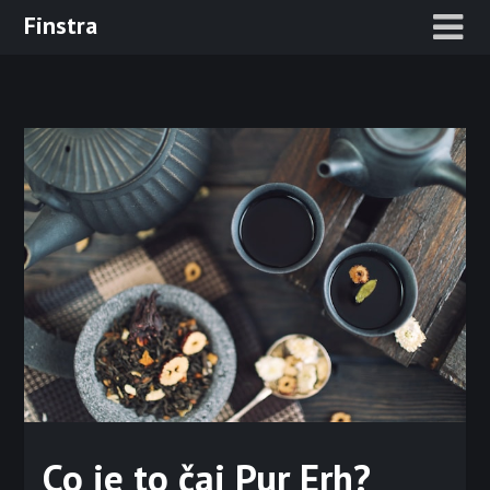
Skip
Finstra
to
content
Co je to čaj Pur Erh?