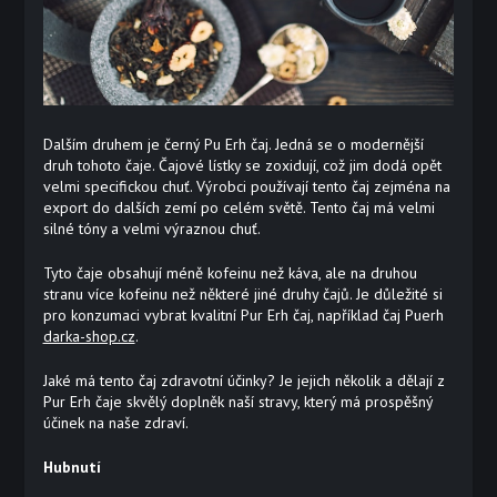
Dalším druhem je černý Pu Erh čaj. Jedná se o modernější
druh tohoto čaje. Čajové lístky se zoxidují, což jim dodá opět
velmi specifickou chuť. Výrobci používají tento čaj zejména na
export do dalších zemí po celém světě. Tento čaj má velmi
silné tóny a velmi výraznou chuť.
Tyto čaje obsahují méně kofeinu než káva, ale na druhou
stranu více kofeinu než některé jiné druhy čajů. Je důležité si
pro konzumaci vybrat kvalitní Pur Erh čaj, například čaj Puerh
darka-shop.cz
.
Jaké má tento čaj zdravotní účinky? Je jejich několik a dělají z
Pur Erh čaje skvělý doplněk naší stravy, který má prospěšný
účinek na naše zdraví.
Hubnutí