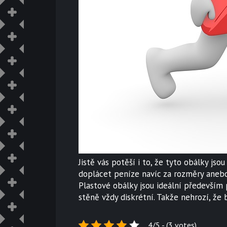
Jistě vás potěší i to, že tyto obálky js
doplácet peníze navíc za rozměry anebo 
Plastové obálky jsou ideální především p
stěně vždy diskrétní. Takže nehrozí, že
4/5 - (3 votes)