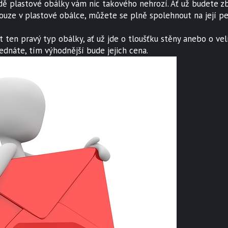
padě plastové obálky vám nic takového nehrozí. Ať už budete z
pouze v plastové obálce, můžete se plně spolehnout na její p
t ten pravý typ obálky, ať už jde o tloušťku stěny anebo o ve
dnáte, tím výhodnější bude jejich cena.