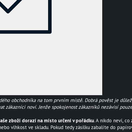
dého obchodníka na tom prvním místě. Dobrá pověst je důležit
at zákazníci noví. Jenže spokojenost zákazníků nezávisí pouze
e vaše zboží dorazí na místo určení v pořádku
. A nikdo neví, c
nebo vlhkost ve skladu. Pokud tedy zásilku zabalíte do papíro