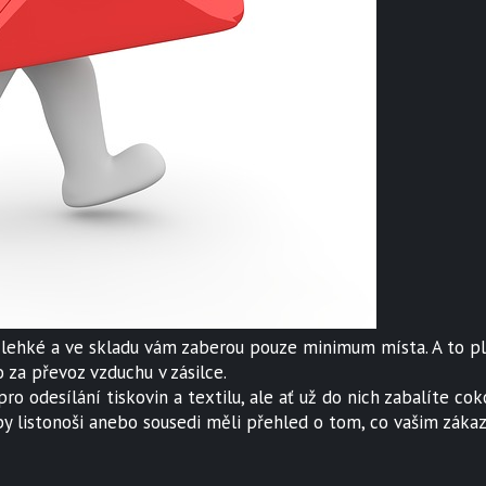
ou lehké a ve skladu vám zaberou pouze minimum místa. A to pl
za převoz vzduchu v zásilce.
ro odesílání tiskovin a textilu, ale ať už do nich zabalíte co
 by listonoši anebo sousedi měli přehled o tom, co vašim zák