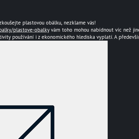
zkoušejte plastovou obálku, nezklame vás!
balky/plastove-obalky
vám toho mohou nabídnout víc než jiné
ivity používání i z ekonomického hlediska vyplatí. A především