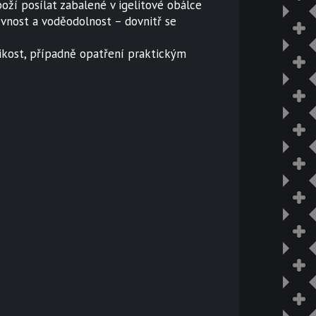
boží posílat zabalené v igelitové obálce
evnost a voděodolnost – dovnitř se
likost, případně opatření praktickým