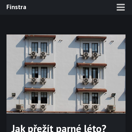
Skip
Finstra
to
content
Jak přežít parné léto?