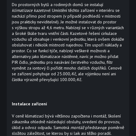
Do prostorných bytů a rodinných domů se instalují
klimatizace kazetové
. Umístění těchto zařízení v interiéru se
nachází přímo pod stropem (v případě podhledů v místnosti
jsou prakticky neviditelné). Je možné instalovat do prostor
s výškou stropu až 4,6 metru. Nabízejí se v různých variantách
a široké škále tvaru vnitřní části. Kazetové řešení cirkulace
vzduchu už obsahuje i venkovní jednotku, která ovšem dokáže
obsluhovat i několik místností najednou. Tím uspoří náklady a
prostor. Co se funkcí týče, nabízejí veškeré možnosti a
alternativy jako klimatizace nástěnné, navíc je možno přidat
PIR čidlo, jednotku pro nasávání čerstvého vzduchu, filtr
vyměnit za iontový či pořídit mnoho dalších doplňků. Cenově
se zařízení pohybuje od 25.000,-Kč, ale výjimkou není ani
částka výrazně převyšující 100.000,-Kč.
Instalace zařízení
V ceně klimatizací bývá většinou započtena i montáž, školení
zákazníka ohledně následující obsluhy, uvedení do provozu,
úklid a odvoz odpadu. Samotná
montáž
představuje poměrně
složitou záležitost, se kterou by si laik asi těžko poradil.