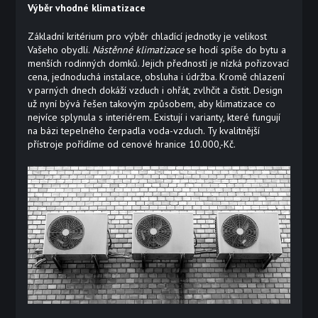
Výběr vhodné klimatizace
Základní kritérium pro výběr chladící jednotky je velikost
Vašeho obydlí.
Nástěnné klimatizace
se hodí spíše do bytu a
menších rodinných domků. Jejich předností je nízká pořizovací
cena, jednoduchá instalace, obsluha i údržba. Kromě chlazení
v parných dnech dokáží vzduch i ohřát, zvlhčit a čistit. Design
už nyní bývá řešen takovým způsobem, aby klimatizace co
nejvíce splynula s interiérem. Existují i varianty, které fungují
na bázi tepelného čerpadla voda-vzduch. Ty kvalitnější
přístroje pořídíme od cenové hranice 10.000,-Kč.