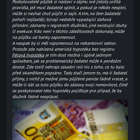
Poskytovatelé půjček si nastaví v zájmu své jistoty určitá
pravidla, jež musí žadatelé splnit, a pokud je někdo nesplní,
může si nechat chuť půjčit si zajít. A tím, na čem žadatelé
pohoří nejčastěji, bývají nedobře vypadající daňová
přiznání, záznamy v registrech dlužníků, jiné existující dluhy
či exekuce. Kdo není v těchto záležitostech dokonalý, může
na půjčku od banky zapomenout.
A naopak by si měl vzpomenout na nebankovní sektor.
Protože zde nabízená americká hypotéka bez registru
Férová hypotéka
je tím dost možná i úplně jediným
způsobem, jak se problematický žadatel může k penězům
dostat. Zde totiž nehraje zásadní roli nic z toho, co tu bylo
před okamžikem popsáno. Tady stačí jenom to, má-li žadatel
příjmy, z nichž je možné jemu půjčené peníze řádně vracet, a
může-li dát za tuto půjčku do zástavy svoji nemovitost, čímž
se poskytovatel této hypotéky pojišťuje pro případ, že by
dlužník řádně nesplácel.