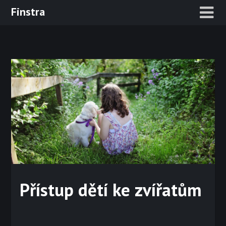
Skip
Finstra
to
content
Přístup dětí ke zvířatům