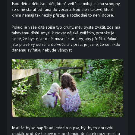
Jsou děti a děti. Jsou děti, které zvířátka milují a jsou schopny
se o ně starat od rána do večera. Jsou ale i takové, které
k nim nemají tak hezký přístup a rozhodně to není dobré.
Pokud je vaše dítě spíše typ druhý, měli byste zvážit, zda má
takovému dítěti smysl kupovat nějaké zvířátko, protože je
jasné, že byste se o něj museli starat vy, aby přežilo. Pokud
jste právě vy od rána do večera v práci, je jasné, že se nikdo
danému zvířátku nebude věnovat.
Jestliže by se například jednalo o psa, byl by to opravdu
chudák, protože takový pes potřebuje dostatek pozornosti a