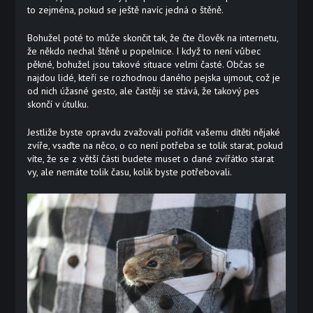
to zejména, pokud se ještě navíc jedná o štěně.
Bohužel poté to může skončit tak, že čte člověk na internetu,
že někdo nechal štěně u popelnice. I když to není vůbec
pěkné, bohužel jsou takové situace velmi časté. Občas se
najdou lidé, kteří se rozhodnou daného pejska ujmout, což je
od nich úžasné gesto, ale častěji se stává, že takový pes
skončí v útulku.
Jestliže byste opravdu zvažovali pořídit vašemu dítěti nějaké
zvíře, vsaďte na něco, o co není potřeba se tolik starat, pokud
víte, že se z větší části budete muset o dané zvířátko starat
vy, ale nemáte tolik času, kolik byste potřebovali.