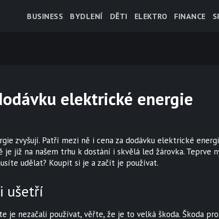
BUSINESS
BYDLENÍ
DĚTI
ELEKTRO
FINANCE
S
dodávku elektrické energie
rgie zvyšují. Patří mezi ně i cena za dodávku elektrické ene
ě je již na našem trhu k dostání i skvělá
led žárovka
. Teprve 
síte udělat? Koupit si je a začít je používat.
 ušetří
te je nezačali používat, věřte, že je to velká škoda. Škoda pr