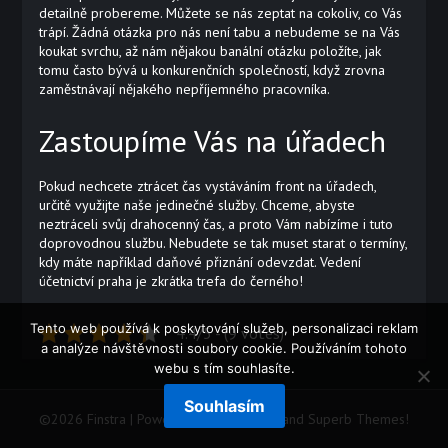
detailně probereme. Můžete se nás zeptat na cokoliv, co Vás
trápí. Žádná otázka pro nás není tabu a nebudeme se na Vás
koukat svrchu, až nám nějakou banální otázku položíte, jak
tomu často bývá u konkurenčních společností, když zrovna
zaměstnávají nějakého nepříjemného pracovníka.
Zastoupíme Vás na úřadech
Pokud nechcete ztrácet čas vystáváním front na úřadech,
určitě využijte naše jedinečné služby. Chceme, abyste
neztráceli svůj drahocenný čas, a proto Vám nabízíme i tuto
doprovodnou službu. Nebudete se tak muset starat o termíny,
kdy máte například daňové přiznání odevzdat. Vedení
účetnictví praha je zkrátka trefa do černého!
Tento web používá k poskytování služeb, personalizaci reklam
4.4/5 - (9 votes)
a analýze návštěvnosti soubory cookie. Používáním tohoto
webu s tím souhlasíte.
Souhlasím
©2026 Finstra
| Powered by WordPress and
Superb Themes!