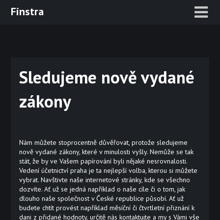
Skip
Finstra
to
content
Sledujeme nově vydané
zákony
Nám můžete stoprocentně důvěřovat, protože sledujeme
nově vydané zákony, které v minulosti vyšly. Nemůže se tak
stát, že by ve Vašem papírování byli nějaké nesrovnalosti.
Vedení účetnictví praha
je ta nejlepší volba, kterou si můžete
vybrat. Navštivte naše internetové stránky, kde se všechno
dozvíte. Ať už se jedná například o naše cíle či o tom, jak
dlouho naše společnost v České republice působí. Ať už
budete chtít provést například měsíční či čtvrtletní přiznání k
dani z přidané hodnoty, určitě nás kontaktujte a my s Vámi vše