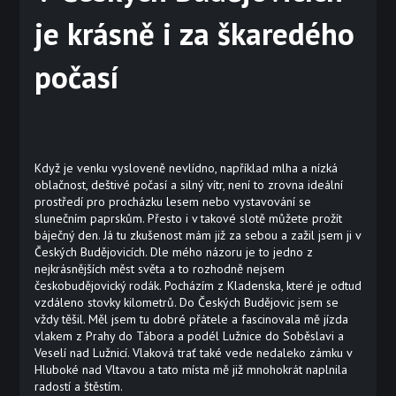
je krásně i za škaredého
počasí
Když je venku vysloveně nevlídno, například mlha a nízká
oblačnost, deštivé počasí a silný vítr, není to zrovna ideální
prostředí pro procházku lesem nebo vystavování se
slunečním paprskům. Přesto i v takové slotě můžete prožít
báječný den. Já tu zkušenost mám již za sebou a zažil jsem ji v
Českých Budějovicích. Dle mého názoru je to jedno z
nejkrásnějších měst světa a to rozhodně nejsem
českobudějovický rodák. Pocházím z Kladenska, které je odtud
vzdáleno stovky kilometrů.
Do Českých Budějovic jsem se
vždy těšil. Měl jsem tu dobré přátele a fascinovala mě jízda
vlakem z Prahy do Tábora a podél Lužnice do Soběslavi a
Veselí nad Lužnicí. Vlaková trať také vede nedaleko zámku v
Hluboké nad Vltavou a tato místa mě již mnohokrát naplnila
radostí a štěstím.