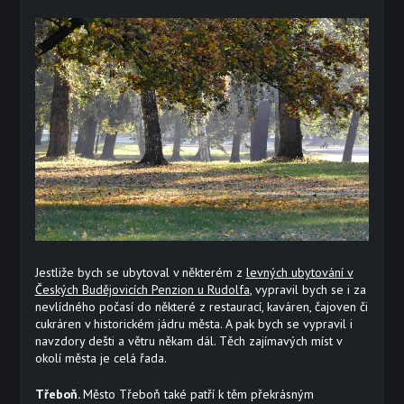
Jestliže bych se ubytoval v některém z
levných ubytování v
Českých Budějovicích Penzion u Rudolfa
, vypravil bych se i za
nevlídného počasí do některé z restaurací, kaváren, čajoven či
cukráren v historickém jádru města. A pak bych se vypravil i
navzdory dešti a větru někam dál. Těch zajímavých míst v
okolí města je celá řada.
Třeboň.
Město Třeboň také patří k těm překrásným