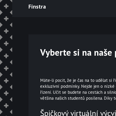
Skip
Finstra
to
content
Vyberte si na naše 
Máte-li pocit, že je čas na to udělat si 
exkluzivní podmínky. Nejde jen o nízké c
řízení. Učit se budete na cestách a sil
většina našich studentů posílena. Díky t
Špičkový virtuální výcv