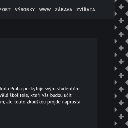
PORT
VÝROBKY
WWW
ZÁBAVA
ZVÍŘATA
kola Praha
poskytuje svým studentům
ělé školitele, kteří Vás budou učit
ěm, ale touto zkouškou projde naprostá