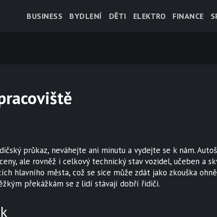
BUSINESS
BYDLENÍ
DĚTI
ELEKTRO
FINANCE
S
pracoviště
řidičský průkaz, neváhejte ani minutu a vydejte se k nám.
Autoš
eny, ale rovněž i celkový technický stav vozidel, učeben a skv
nicích hlavního města, což se sice může zdát jako zkouška ohn
ěžkým překážkám se z lidí stávají dobří řidiči.
ik