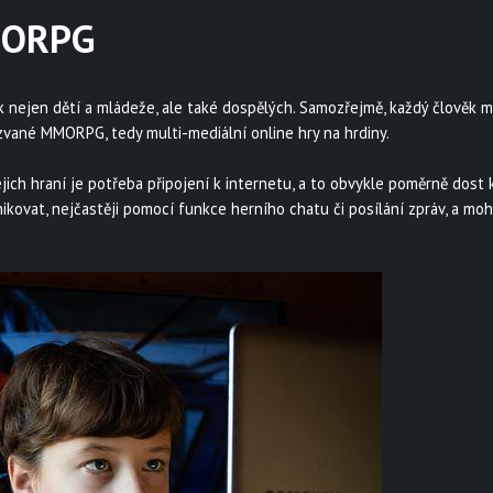
MMORPG
týk nejen dětí a mládeže, ale také dospělých. Samozřejmě, každý člověk m
vané MMORPG, tedy multi-mediální online hry na hrdiny.
ejich hraní je potřeba připojení k internetu, a to obvykle poměrně dost 
ovat, nejčastěji pomocí funkce herního chatu či posílání zpráv, a mo