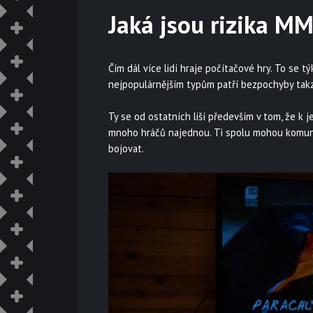
Jaká jsou rizika 
Čím dál více lidí hraje počítačové hry. To se 
nejpopulárnějším typům patří bezpochyby takz
Ty se od ostatních liší především v tom, že k j
mnoho hráčů najednou. Ti spolu mohou komunik
bojovat.