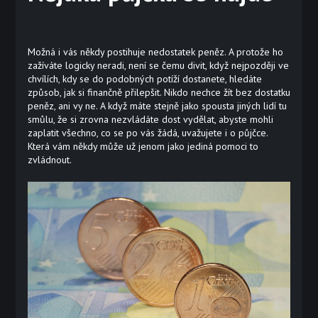
Možná i vás někdy postihuje nedostatek peněz. A protože ho
zažíváte logicky neradi, není se čemu divit, když nejpozději ve
chvílích, kdy se do podobných potíží dostanete, hledáte
způsob, jak si finančně přilepšit. Nikdo nechce žít bez dostatku
peněz, ani vy ne. A když máte stejně jako spousta jiných lidí tu
smůlu, že si zrovna nezvládáte dost vydělat, abyste mohli
zaplatit všechno, co se po vás žádá, uvažujete i o půjčce.
Která vám někdy může už jenom jako jediná pomoci to
zvládnout.