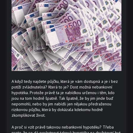
A když tedy najdete půjčku, která je vám dostupná a je i bez
potíží zvládnutelná? Která to je? Dost možná nebankovní
hypotéka. Protože právě ta je nabídkou určenou i těm, kdo
jsou na tom hodně špatně. Tak špatně, že by jim jinde buď
nepomohli, nebo by jim nabídli jen nějakou předraženou
rizikovou půjčku, která by dokázala kdekomu hodně
zkomplikovat život.
A proč si vzít právě takovou nebankovní hypotéku? Třeba
proto, že se dá poskytnout taková
hypotéka na družstevní byt