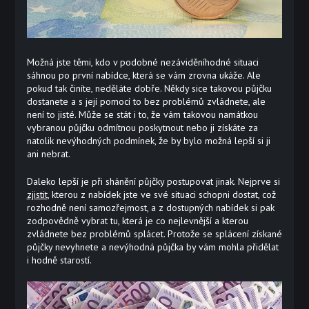
Možná jste těmi, kdo v podobné nezáviděníhodné situaci
sáhnou po první nabídce, která se vám zrovna ukáže. Ale
pokud tak činíte, neděláte dobře. Někdy sice takovou půjčku
dostanete a s její pomocí to bez problémů zvládnete, ale
není to jisté. Může se stát i to, že vám takovou namátkou
vybranou půjčku odmítnou poskytnout nebo ji získáte za
natolik nevýhodných podmínek, že by bylo možná lepší si ji
ani nebrat.
Daleko lepší je při shánění půjčky postupovat jinak. Nejprve si
zjistit
, kterou z nabídek jste ve své situaci schopni dostat, což
rozhodně není samozřejmost, a z dostupných nabídek si pak
zodpovědně vybrat tu, která je co nejlevnější a kterou
zvládnete bez problémů splácet. Protože se splácení získané
půjčky nevyhnete a nevýhodná půjčka by vám mohla přidělat
i hodně starostí.