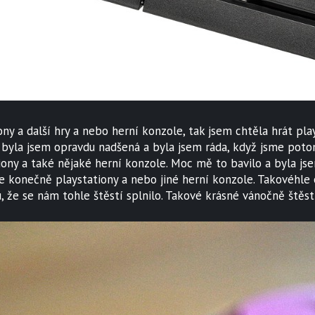
ony a další hry a nebo herní konzole, tak jsem chtěla hrát pl
 byla jsem opravdu nadšená a byla jsem ráda, když jsme pot
iony a také nějaké herní konzole. Moc mě to bavilo a byla js
konečně playstationy a nebo jiné herní konzole. Takovéhle e
, že se nám tohle štěstí splnilo. Takové krásné vánočně štěst