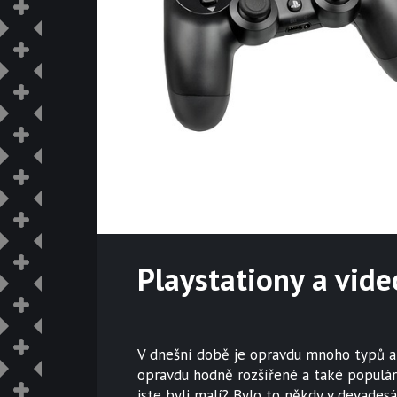
Playstationy a vide
V dnešní době je opravdu mnoho typů a d
opravdu hodně rozšířené a také populární
jste byli malí? Bylo to někdy v devades