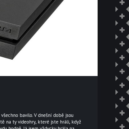
všechno bavilo. V dnešní době jsou
 na ty videohry, které jste hráli, když
avdu hodně. Já jsem vždycky hrála na