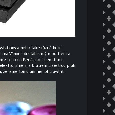
aystationy a nebo také různé herní
om na Vánoce dostali s mým bratrem a
em z toho nadšená a ani jsem tomu
lektro jsme si s bratrem a sestrou přáli
í, že jsme tomu ani nemohli uvěřit.