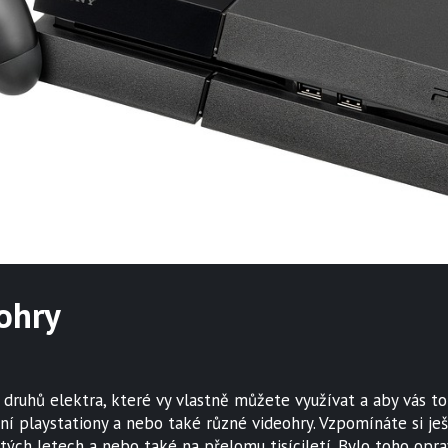
ohry
ruhů elektra, které vy vlastně můžete využívat a aby vás to 
 playstationy a nebo také různé videohry. Vzpomínáte si ještě
átých letech a nebo také na přelomu tisíciletí. Bylo toho opr